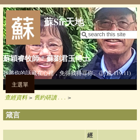
Skip to main content
蘇Sir天地
Search
Search form
蘇穎睿牧師 * 蘇劉君玉博士
我將你的話藏在心裡，免得我得罪你。(詩篇 119:11)
主選單
查經資料
>
舊約研讀 . . .
>
箴言
經