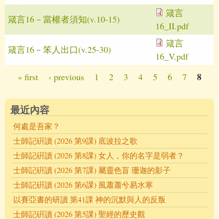
箴言
箴言16－當權者須知(v.10-15)
16_II.pdf
箴言
箴言16－笨人出口(v.25-30)
16_V.pdf
8
« first
‹ previous
1
2
3
4
5
6
7
Pages
最近內容
何處是吾家？
士師記硏讀 (2026 第9課) 底波拉之歌
士師記硏讀 (2026 第8課) 女人，你的名字是弱者？
士師記硏讀 (2026 第7課) 屬靈色盲 珊迦的影子
士師記硏讀 (2026 第6課) 風蕭蕭兮易水寒
以賽亞書的研讀 第41課 神的沉默與人的反叛
士師記硏讀 (2026 第5課) 聖經的歷史觀