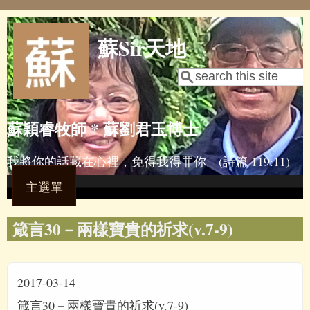
Skip to main content
蘇Sir天地
Search
Search form
蘇穎睿牧師 * 蘇劉君玉博士
我將你的話藏在心裡，免得我得罪你。(詩篇 119:11)
主選單
箴言30－兩樣寶貴的祈求(v.7-9)
2017-03-14
箴言30－兩樣寶貴的祈求(v.7-9)