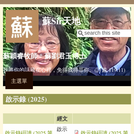
Skip to main content
蘇Sir天地
Search
Search form
蘇穎睿牧師 * 蘇劉君玉博士
我將你的話藏在心裡，免得我得罪你。(詩篇 119:11)
主選單
啟示錄 (2025)
經文
啟示
啟示錄硏讀 (2025 第
啟示錄硏讀 (2025 第