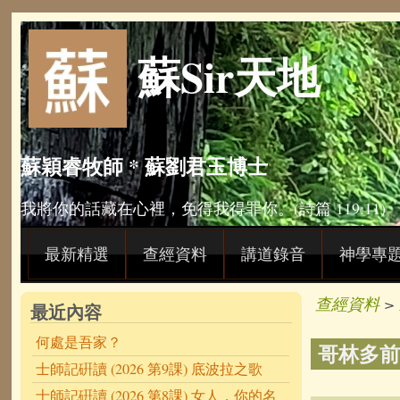
Skip to main content
蘇Sir天地
蘇穎睿牧師 * 蘇劉君玉博士
我將你的話藏在心裡，免得我得罪你。(詩篇 119:11)
最新精選
查經資料
講道錄音
神學專
查經資料
>
最近內容
何處是吾家？
哥林多前
士師記硏讀 (2026 第9課) 底波拉之歌
士師記硏讀 (2026 第8課) 女人，你的名