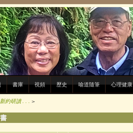
題
書庫
視頻
歷史
喻道隨筆
心理健康
新約研讀 . . .
>
書