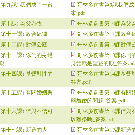
(第九課) 我們成了一台
哥林多前書第9課我們成了
案.pdf
第十課) 為父為牧
哥林多前書第10課為父為牧
第十一課) 教會紀律
哥林多前書第11課教會紀律
第十二課) 對簿公庭
哥林多前書第12課對簿公庭
(第十三課) 你們的身體
哥林多前書第13課你們的
殿
身體就是聖靈的殿_答案.pd
(第十四課) 基督對性的
哥林多前書第14課基督對
答案.pdf
(第十五課) 有關婚姻與
哥林多前書第15課有關婚
與離婚的問題_答案.pdf
(第十六課) 信與不信可
哥林多前書第16課信與不
以離婚嗎_答案.pdf
第十七課) 新造的人
哥林多前書第17課新造的人