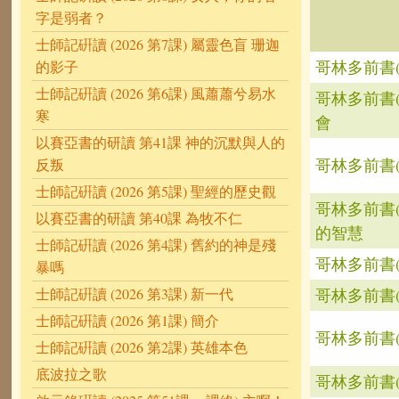
字是弱者？
士師記硏讀 (2026 第7課) 屬靈色盲 珊迦
哥林多前書(
的影子
士師記硏讀 (2026 第6課) 風蕭蕭兮易水
哥林多前書
寒
會
以賽亞書的研讀 第41課 神的沉默與人的
哥林多前書
反叛
士師記硏讀 (2026 第5課) 聖經的歷史觀
哥林多前書
以賽亞書的研讀 第40課 為牧不仁
的智慧
士師記硏讀 (2026 第4課) 舊約的神是殘
哥林多前書(
暴嗎
哥林多前書(
士師記硏讀 (2026 第3課) 新一代
士師記硏讀 (2026 第1課) 簡介
哥林多前書
士師記硏讀 (2026 第2課) 英雄本色
底波拉之歌
哥林多前書(