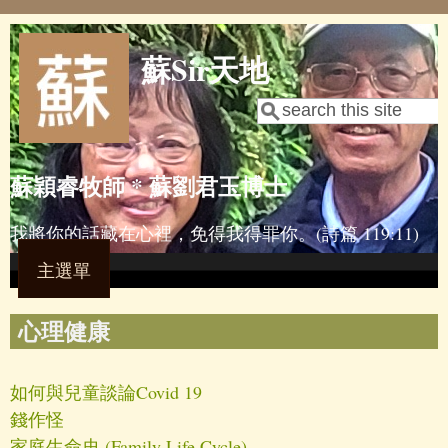
Skip to main content
蘇Sir天地
Search
Search form
蘇穎睿牧師 * 蘇劉君玉博士
我將你的話藏在心裡，免得我得罪你。(詩篇 119:11)
主選單
心理健康
如何與兒童談論Covid 19
錢作怪
家庭生命史 (Family Life Cycle)