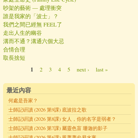
吵架的藝術 — 處理衝突
誰是我家的「波士」？
我們之間已經無 FEEL了
走出人生的幽谷
溝而不通？溝通六個大忌
合情合理
取長捨短
1
2
3
4
5
next ›
last »
Pages
最近內容
何處是吾家？
士師記硏讀 (2026 第9課) 底波拉之歌
士師記硏讀 (2026 第8課) 女人，你的名字是弱者？
士師記硏讀 (2026 第7課) 屬靈色盲 珊迦的影子
士師記硏讀 (2026 第6課) 風蕭蕭兮易水寒