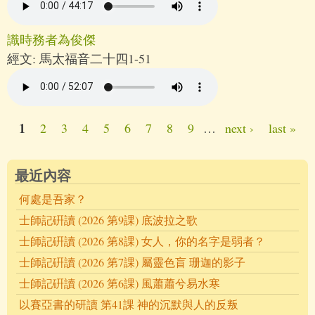
識時務者為俊傑
經文:
馬太福音二十四1-51
1
2
3
4
5
6
7
8
9
…
next ›
last »
Pages
最近內容
何處是吾家？
士師記硏讀 (2026 第9課) 底波拉之歌
士師記硏讀 (2026 第8課) 女人，你的名字是弱者？
士師記硏讀 (2026 第7課) 屬靈色盲 珊迦的影子
士師記硏讀 (2026 第6課) 風蕭蕭兮易水寒
以賽亞書的研讀 第41課 神的沉默與人的反叛