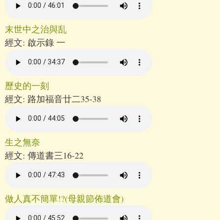
末世中之治與乱
經文:
啟示錄 一
歷史的一刻
經文:
路加福音廿二35-38
生之無奈
經文:
傳道書三16-22
做人真不簡單!?(母親節佈道會)