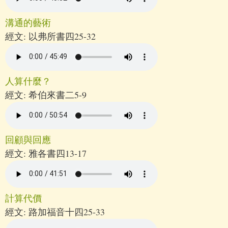
溝通的藝術
經文:
以弗所書四25-32
人算什麼？
經文:
希伯來書二5-9
回顧與回應
經文:
雅各書四13-17
計算代價
經文:
路加福音十四25-33