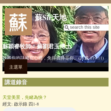
Skip to main content
蘇Sir天地
Search
Search form
蘇穎睿牧師 * 蘇劉君玉博士
我將你的話藏在心裡，免得我得罪你。(詩篇 119:11)
主選單
講道錄音
天堂美景，先睹為快？
經文:
啟示錄 四1-8