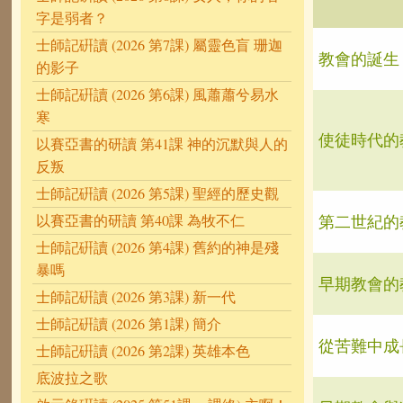
字是弱者？
士師記硏讀 (2026 第7課) 屬靈色盲 珊迦
教會的誕生
的影子
士師記硏讀 (2026 第6課) 風蕭蕭兮易水
寒
使徒時代的
以賽亞書的研讀 第41課 神的沉默與人的
反叛
士師記硏讀 (2026 第5課) 聖經的歷史觀
第二世紀的
以賽亞書的研讀 第40課 為牧不仁
士師記硏讀 (2026 第4課) 舊約的神是殘
暴嗎
早期教會的教父(
士師記硏讀 (2026 第3課) 新一代
士師記硏讀 (2026 第1課) 簡介
從苦難中成
士師記硏讀 (2026 第2課) 英雄本色
底波拉之歌