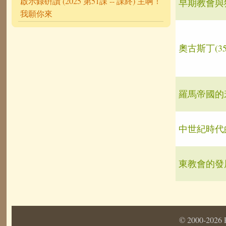
啟示錄硏讀 (2025 第51課 -- 課終) 主啊！
早期教會與
我願你來
奧古斯丁(354
羅馬帝國的
中世紀時代
東教會的發
Pages
© 2000-2