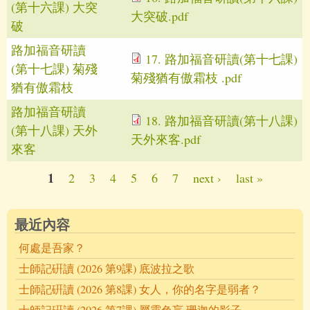
(第十六課) 大突
大突破.pdf
破
路加福音研讀
17. 路加福音研讀(第十七課)
(第十七課) 菊殘
菊殘猶有傲霜枝 .pdf
猶有傲霜枝
路加福音研讀
18. 路加福音研讀(第十八課)
(第十八課) 天外
天外來客.pdf
來客
1
2
3
4
5
6
7
next ›
last »
Pages
最近內容
何處是吾家？
士師記硏讀 (2026 第9課) 底波拉之歌
士師記硏讀 (2026 第8課) 女人，你的名字是弱者？
士師記硏讀 (2026 第7課) 屬靈色盲 珊迦的影子