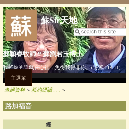
Skip to main content
蘇Sir天地
Search
Search form
蘇穎睿牧師 * 蘇劉君玉博士
我將你的話藏在心裡，免得我得罪你。(詩篇 119:11)
主選單
查經資料
>
新約研讀 . . .
>
路加福音
經