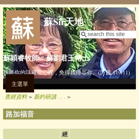
Skip to main content
蘇Sir天地
Search
Search form
蘇穎睿牧師 * 蘇劉君玉博士
我將你的話藏在心裡，免得我得罪你。(詩篇 119:11)
主選單
查經資料
>
新約研讀 . . .
>
路加福音
經