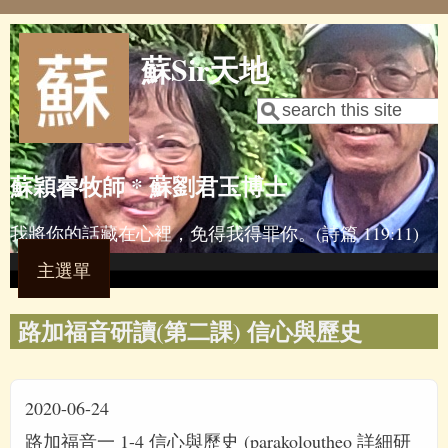
Skip to main content
蘇Sir天地
Search
Search form
蘇穎睿牧師 * 蘇劉君玉博士
我將你的話藏在心裡，免得我得罪你。(詩篇 119:11)
主選單
路加福音研讀(第二課) 信心與歷史
2020-06-24
路加福音一 1-4 信心與歷史 (parakoloutheo 詳細研