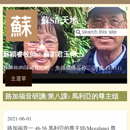
Skip to main content
蘇Sir天地
Search
Search form
蘇穎睿牧師 * 蘇劉君玉博士
我將你的話藏在心裡，免得我得罪你。(詩篇 119:11)
主選單
路加福音研讀(第八課) 馬利亞的尊主頌
2021-06-01
路加福音一 46-56 馬利亞的尊主頌(Megalunei 尊