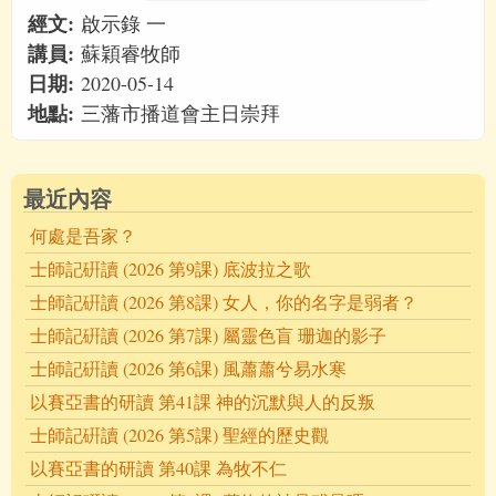
經文:
啟示錄 一
講員:
蘇穎睿牧師
日期:
2020-05-14
地點:
三藩市播道會主日崇拜
最近內容
何處是吾家？
士師記硏讀 (2026 第9課) 底波拉之歌
士師記硏讀 (2026 第8課) 女人，你的名字是弱者？
士師記硏讀 (2026 第7課) 屬靈色盲 珊迦的影子
士師記硏讀 (2026 第6課) 風蕭蕭兮易水寒
以賽亞書的研讀 第41課 神的沉默與人的反叛
士師記硏讀 (2026 第5課) 聖經的歷史觀
以賽亞書的研讀 第40課 為牧不仁