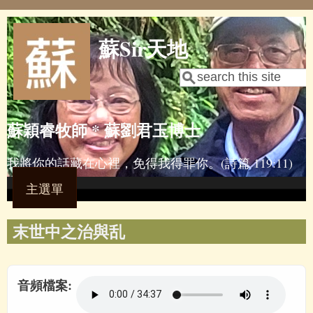
Skip to main content
蘇Sir天地
Search
Search form
蘇穎睿牧師 * 蘇劉君玉博士
我將你的話藏在心裡，免得我得罪你。(詩篇 119:11)
主選單
末世中之治與乱
音頻檔案: