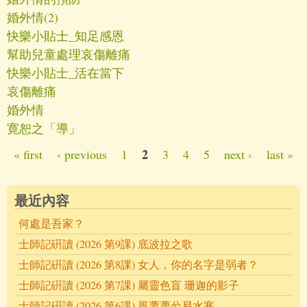
婚外情(2)
快樂小貼士_知足感恩
幫助兒童處理哀傷離痛
快樂小貼士_活在當下
哀傷離痛
婚外情
寛恕之「導」
2
« first
‹ previous
1
3
4
5
next ›
last »
Pages
最近內容
何處是吾家？
士師記硏讀 (2026 第9課) 底波拉之歌
士師記硏讀 (2026 第8課) 女人，你的名字是弱者？
士師記硏讀 (2026 第7課) 屬靈色盲 珊迦的影子
士師記硏讀 (2026 第6課) 風蕭蕭兮易水寒