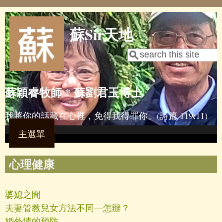
Skip to main content
蘇Sir天地
Search
Search form
蘇穎睿牧師 * 蘇劉君玉博士
我將你的話藏在心裡，免得我得罪你。(詩篇 119:11)
主選單
心理健康
婆媳之間
夫妻管教兒女方法不同—怎辦？
婚外情的預防