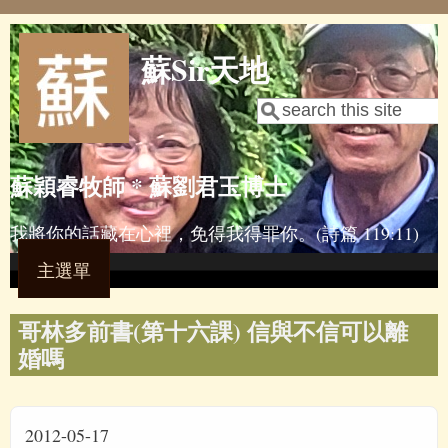
Skip to main content
蘇Sir天地
Search
Search form
蘇穎睿牧師 * 蘇劉君玉博士
我將你的話藏在心裡，免得我得罪你。(詩篇 119:11)
主選單
哥林多前書(第十六課) 信與不信可以離
婚嗎
2012-05-17