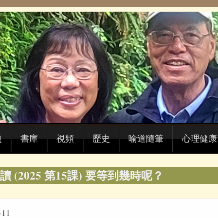
題
書庫
視頻
歷史
喻道隨筆
心理健康
 (2025 第15課) 要等到幾時呢？
11