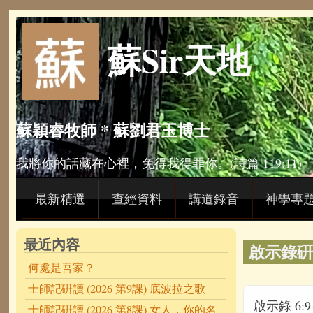
Skip to main content
蘇Sir天地
蘇穎睿牧師 * 蘇劉君玉博士
我將你的話藏在心裡，免得我得罪你。(詩篇 119:11)
最新精選
查經資料
講道錄音
神學專
最近內容
啟示錄硏讀
何處是吾家？
士師記硏讀 (2026 第9課) 底波拉之歌
啟示錄 6:9-
士師記硏讀 (2026 第8課) 女人，你的名