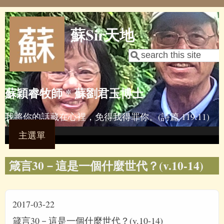
Skip to main content
蘇Sir天地
Search
Search form
蘇穎睿牧師 * 蘇劉君玉博士
我將你的話藏在心裡，免得我得罪你。(詩篇 119:11)
主選單
箴言30－這是一個什麼世代？(v.10-14)
2017-03-22
箴言30－這是一個什麼世代？(v.10-14)