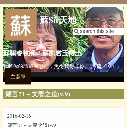
Skip to main content
蘇Sir天地
Search
Search form
蘇穎睿牧師 * 蘇劉君玉博士
我將你的話藏在心裡，免得我得罪你。(詩篇 119:11)
主選單
箴言21－夫妻之道(v.9)
2016-02-16
箴言21－夫妻之道(v.9)