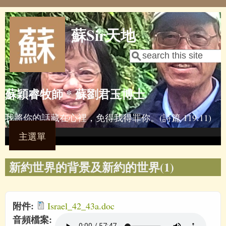
Skip to main content
蘇Sir天地
Search
Search form
蘇穎睿牧師 * 蘇劉君玉博士
我將你的話藏在心裡，免得我得罪你。(詩篇 119:11)
主選單
新約世界的背景及新約的世界(1)
附件:
Israel_42_43a.doc
音頻檔案: