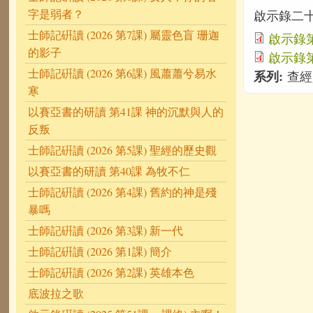
字是弱者？
啟示錄二十
士師記硏讀 (2026 第7課) 屬靈色盲 珊迦
啟示錄第
的影子
啟示錄第
士師記硏讀 (2026 第6課) 風蕭蕭兮易水
系列:
查經
寒
以賽亞書的研讀 第41課 神的沉默與人的
反叛
士師記硏讀 (2026 第5課) 聖經的歷史觀
以賽亞書的研讀 第40課 為牧不仁
士師記硏讀 (2026 第4課) 舊約的神是殘
暴嗎
士師記硏讀 (2026 第3課) 新一代
士師記硏讀 (2026 第1課) 簡介
士師記硏讀 (2026 第2課) 英雄本色
底波拉之歌