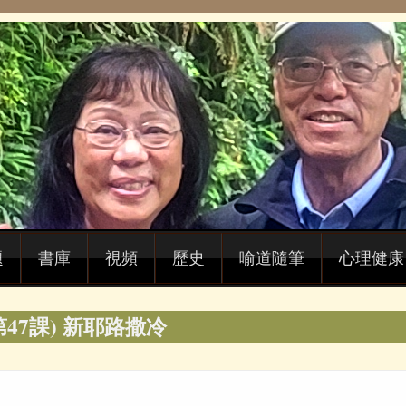
題
書庫
視頻
歷史
喻道隨筆
心理健康
47課) 新耶路撒冷