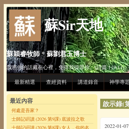
Skip to main content
蘇Sir天地
蘇穎睿牧師 * 蘇劉君玉博士
我將你的話藏在心裡，免得我得罪你。(詩篇 119:11)
最新精選
查經資料
講道錄音
神學專
最近內容
啟示錄(第
何處是吾家？
士師記硏讀 (2026 第9課) 底波拉之歌
2022-01-07
士師記硏讀 (2026 第8課) 女人，你的名