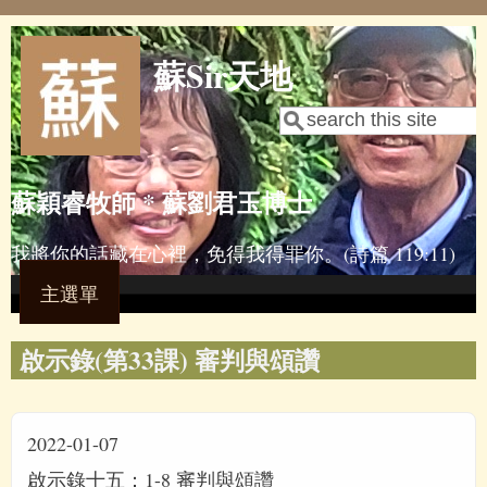
Skip to main content
蘇Sir天地
Search
Search form
蘇穎睿牧師 * 蘇劉君玉博士
我將你的話藏在心裡，免得我得罪你。(詩篇 119:11)
主選單
啟示錄(第33課) 審判與頌讚
2022-01-07
啟示錄十五：1-8 審判與頌讚