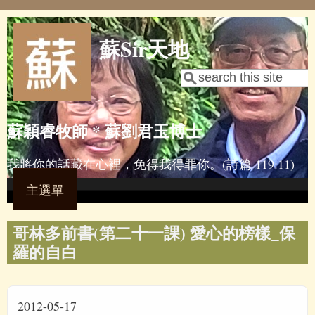
Skip to main content
蘇Sir天地
Search
Search form
蘇穎睿牧師 * 蘇劉君玉博士
我將你的話藏在心裡，免得我得罪你。(詩篇 119:11)
主選單
哥林多前書(第二十一課) 愛心的榜樣_保
羅的自白
2012-05-17