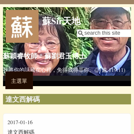
Skip to main content
蘇Sir天地
Search
Search form
蘇穎睿牧師 * 蘇劉君玉博士
我將你的話藏在心裡，免得我得罪你。(詩篇 119:11)
主選單
達文西解碼
2017-01-16
達文西解碼