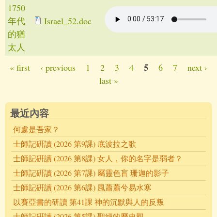
1750
年代
Israel_52.doc
的猶
太人
5
« first
‹ previous
1
2
3
4
6
7
next ›
Pages
last »
最近內容
何處是吾家？
士師記硏讀 (2026 第9課) 底波拉之歌
士師記硏讀 (2026 第8課) 女人，你的名字是弱者？
士師記硏讀 (2026 第7課) 屬靈色盲 珊迦的影子
士師記硏讀 (2026 第6課) 風蕭蕭兮易水寒
以賽亞書的研讀 第41課 神的沉默與人的反叛
士師記硏讀 (2026 第5課) 聖經的歷史觀