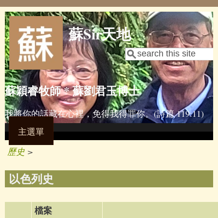
Skip to main content
蘇Sir天地
Search
Search form
蘇穎睿牧師 * 蘇劉君玉博士
我將你的話藏在心裡，免得我得罪你。(詩篇 119:11)
主選單
歷史
>
以色列史
檔案