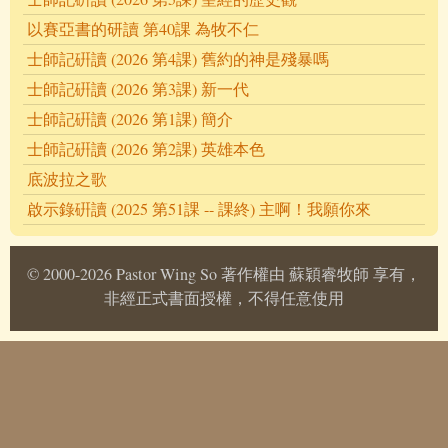
以賽亞書的研讀 第40課 為牧不仁
士師記硏讀 (2026 第4課) 舊約的神是殘暴嗎
士師記硏讀 (2026 第3課) 新一代
士師記硏讀 (2026 第1課) 簡介
士師記硏讀 (2026 第2課) 英雄本色
底波拉之歌
啟示錄硏讀 (2025 第51課 -- 課終) 主啊！我願你來
© 2000-2026 Pastor Wing So 著作權由 蘇穎睿牧師 享有，
非經正式書面授權，不得任意使用