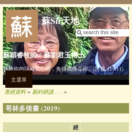
Skip to main content
蘇Sir天地
Search
Search form
蘇穎睿牧師 * 蘇劉君玉博士
我將你的話藏在心裡，免得我得罪你。(詩篇 119:11)
主選單
查經資料
>
新約研讀 . . .
>
哥林多後書 (2019)
經