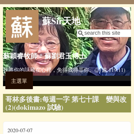
Skip to main content
蘇Sir天地
Search
Search form
蘇穎睿牧師 * 蘇劉君玉博士
我將你的話藏在心裡，免得我得罪你。(詩篇 119:11)
主選單
哥林多後書:每週一字 第七十課 變與改
(2)(dokimazo 試驗)
2020-07-07