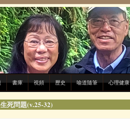
題
書庫
視頻
歷史
喻道隨筆
心理健康
死問題(v.25-32)