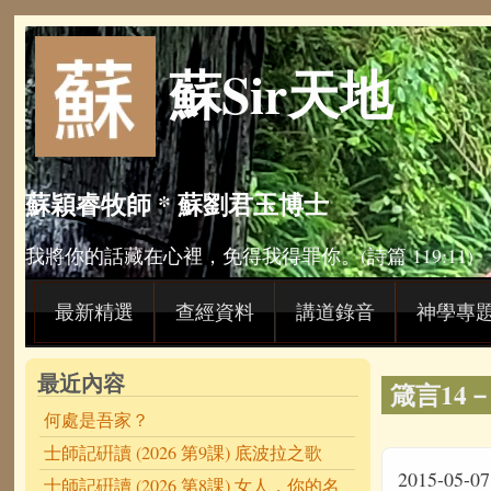
Skip to main content
蘇Sir天地
蘇穎睿牧師 * 蘇劉君玉博士
我將你的話藏在心裡，免得我得罪你。(詩篇 119:11)
最新精選
查經資料
講道錄音
神學專
最近內容
箴言14－生
何處是吾家？
士師記硏讀 (2026 第9課) 底波拉之歌
2015-05-07
士師記硏讀 (2026 第8課) 女人，你的名