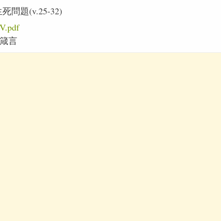
問題(v.25-32)
.pdf
箴言