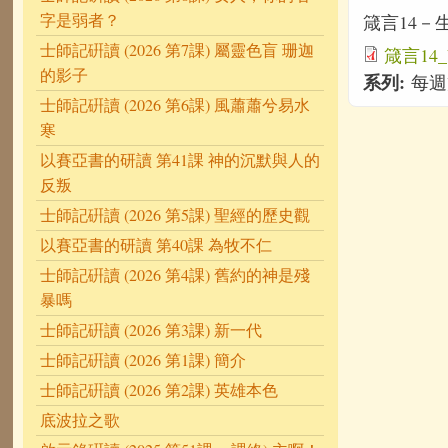
字是弱者？
箴言14－生死
士師記硏讀 (2026 第7課) 屬靈色盲 珊迦
箴言14_V
的影子
系列:
每週
士師記硏讀 (2026 第6課) 風蕭蕭兮易水
寒
以賽亞書的研讀 第41課 神的沉默與人的
反叛
士師記硏讀 (2026 第5課) 聖經的歷史觀
以賽亞書的研讀 第40課 為牧不仁
士師記硏讀 (2026 第4課) 舊約的神是殘
暴嗎
士師記硏讀 (2026 第3課) 新一代
士師記硏讀 (2026 第1課) 簡介
士師記硏讀 (2026 第2課) 英雄本色
底波拉之歌