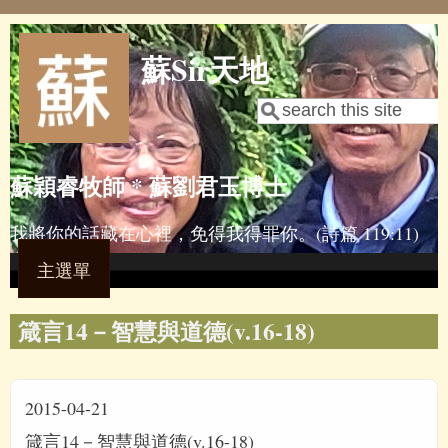
Skip to main content
蘇Sir天地
Search
Search form
蘇穎睿牧師 * 蘇劉君玉博士
我將你的話藏在心裡，免得我得罪你。(詩篇 119:11)
主選單
箴言14－智慧與道德(v.16-18)
2015-04-21
箴言14－智慧與道德(v.16-18)