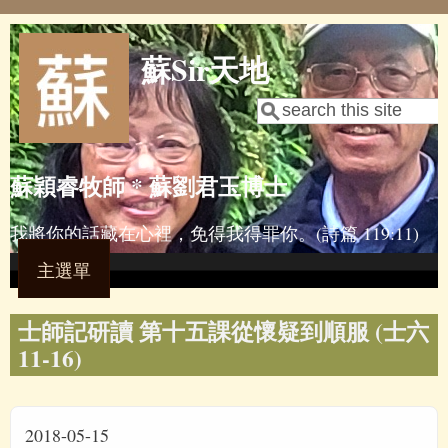
Skip to main content
蘇Sir天地
Search
Search form
蘇穎睿牧師 * 蘇劉君玉博士
我將你的話藏在心裡，免得我得罪你。(詩篇 119:11)
主選單
士師記研讀 第十五課從懷疑到順服 (士六
11-16)
2018-05-15