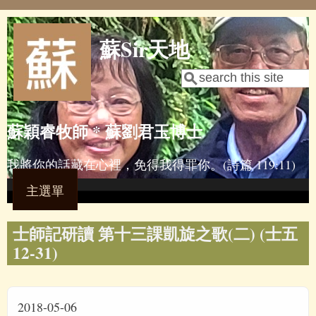
Skip to main content
蘇Sir天地
Search
Search form
蘇穎睿牧師 * 蘇劉君玉博士
我將你的話藏在心裡，免得我得罪你。(詩篇 119:11)
主選單
士師記研讀 第十三課凱旋之歌(二) (士五
12-31)
2018-05-06