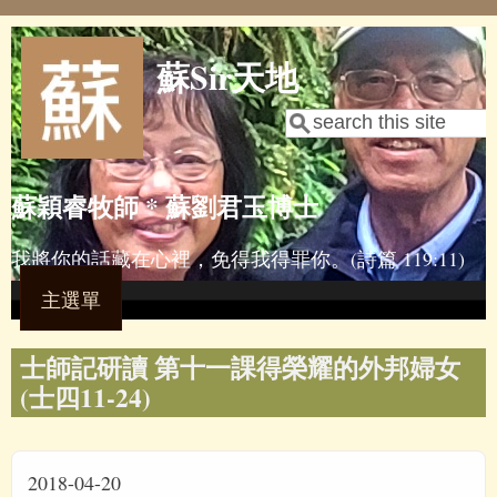
Skip to main content
蘇Sir天地
Search
Search form
蘇穎睿牧師 * 蘇劉君玉博士
我將你的話藏在心裡，免得我得罪你。(詩篇 119:11)
主選單
士師記研讀 第十一課得榮耀的外邦婦女
(士四11-24)
2018-04-20