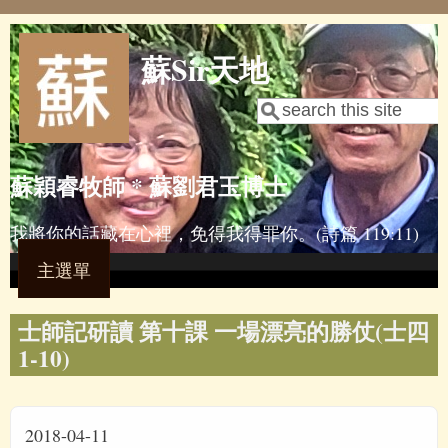
Skip to main content
蘇Sir天地
Search
Search form
蘇穎睿牧師 * 蘇劉君玉博士
我將你的話藏在心裡，免得我得罪你。(詩篇 119:11)
主選單
士師記研讀 第十課 一場漂亮的勝仗(士四
1-10)
2018-04-11