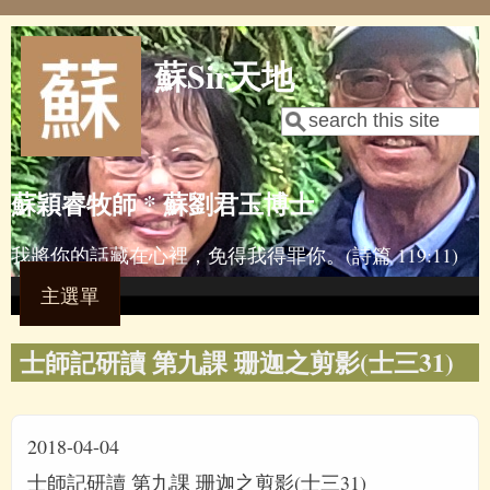
Skip to main content
蘇Sir天地
Search
Search form
蘇穎睿牧師 * 蘇劉君玉博士
我將你的話藏在心裡，免得我得罪你。(詩篇 119:11)
主選單
士師記研讀 第九課 珊迦之剪影(士三31)
2018-04-04
士師記研讀 第九課 珊迦之剪影(士三31)