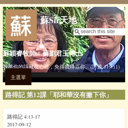
Skip to main content
蘇Sir天地
Search
Search form
蘇穎睿牧師 * 蘇劉君玉博士
我將你的話藏在心裡，免得我得罪你。(詩篇 119:11)
主選單
路得記 第12課「耶和華沒有撇下你」
路得記 4:13-17
2017-09-12