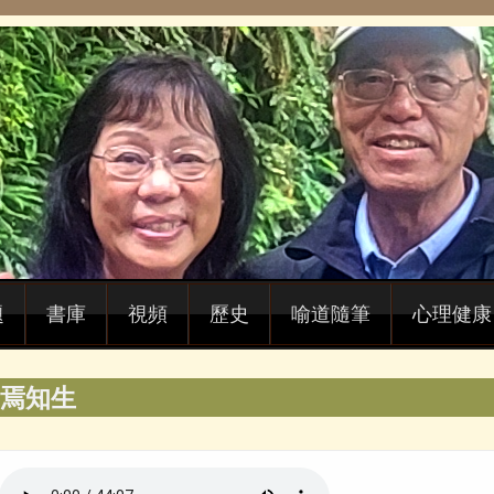
題
書庫
視頻
歷史
喻道隨筆
心理健康
焉知生