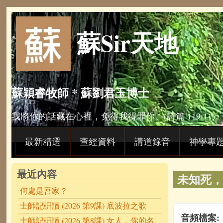
Skip to main content
蘇Sir天地
蘇穎睿牧師 * 蘇劉君玉博士
我將你的話藏在心裡，免得我得罪你。(詩篇 119:11)
最新精選
查經資料
講道錄音
神學專
最近內容
未知死，
何處是吾家？
士師記硏讀 (2026 第9課) 底波拉之歌
音頻檔案:
士師記硏讀 (2026 第8課) 女人，你的名