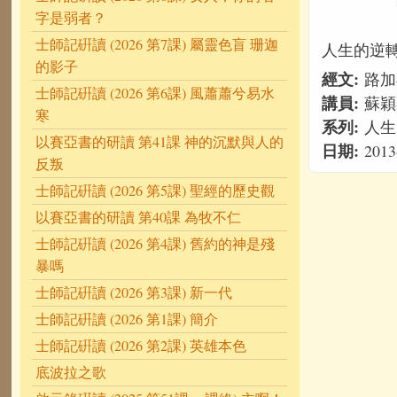
字是弱者？
士師記硏讀 (2026 第7課) 屬靈色盲 珊迦
人生的逆轉
的影子
經文:
路加
士師記硏讀 (2026 第6課) 風蕭蕭兮易水
講員:
蘇穎
寒
系列:
人生
以賽亞書的研讀 第41課 神的沉默與人的
日期:
2013
反叛
士師記硏讀 (2026 第5課) 聖經的歷史觀
以賽亞書的研讀 第40課 為牧不仁
士師記硏讀 (2026 第4課) 舊約的神是殘
暴嗎
士師記硏讀 (2026 第3課) 新一代
士師記硏讀 (2026 第1課) 簡介
士師記硏讀 (2026 第2課) 英雄本色
底波拉之歌