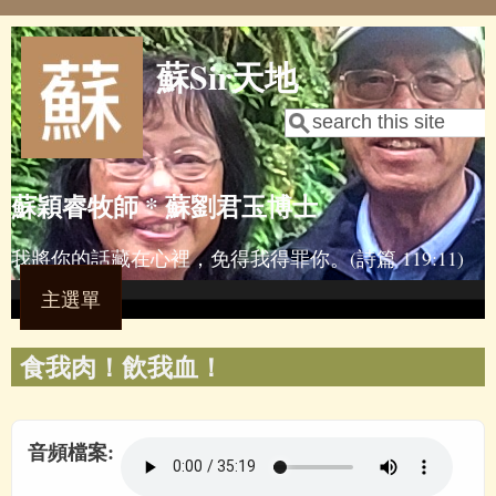
Skip to main content
蘇Sir天地
Search
Search form
蘇穎睿牧師 * 蘇劉君玉博士
我將你的話藏在心裡，免得我得罪你。(詩篇 119:11)
主選單
食我肉！飲我血！
音頻檔案: