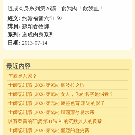
道成肉身系列第26講 - 食我肉！飲我血！
經文:
約翰福音六51-59
講員:
蘇穎睿牧師
系列:
道成肉身系列
日期:
2013-07-14
最近內容
何處是吾家？
士師記硏讀 (2026 第9課) 底波拉之歌
士師記硏讀 (2026 第8課) 女人，你的名字是弱者？
士師記硏讀 (2026 第7課) 屬靈色盲 珊迦的影子
士師記硏讀 (2026 第6課) 風蕭蕭兮易水寒
以賽亞書的研讀 第41課 神的沉默與人的反叛
士師記硏讀 (2026 第5課) 聖經的歷史觀