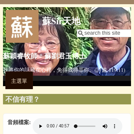
Skip to main content
蘇Sir天地
Search
Search form
蘇穎睿牧師 * 蘇劉君玉博士
我將你的話藏在心裡，免得我得罪你。(詩篇 119:11)
主選單
不信有理？
音頻檔案: