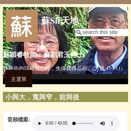
Skip to main content
蘇Sir天地
Search
Search form
蘇穎睿牧師 * 蘇劉君玉博士
我將你的話藏在心裡，免得我得罪你。(詩篇 119:11)
主選單
小與大，寬與窄，前與後
音頻檔案: