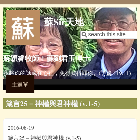
Skip to main content
蘇Sir天地
Search
Search form
蘇穎睿牧師 * 蘇劉君玉博士
我將你的話藏在心裡，免得我得罪你。(詩篇 119:11)
主選單
箴言25－神權與君神權 (v.1-5)
2016-08-19
箴言25－神權與君神權 (v.1-5)