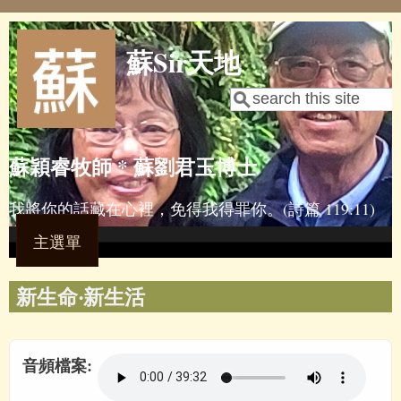
Skip to main content
蘇Sir天地
Search
Search form
蘇穎睿牧師 * 蘇劉君玉博士
我將你的話藏在心裡，免得我得罪你。(詩篇 119:11)
主選單
新生命‧新生活
音頻檔案: