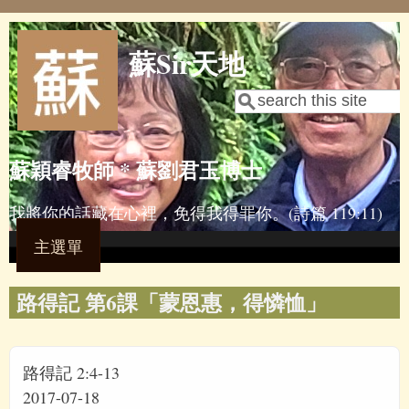
Skip to main content
蘇Sir天地
Search
Search form
蘇穎睿牧師 * 蘇劉君玉博士
我將你的話藏在心裡，免得我得罪你。(詩篇 119:11)
主選單
路得記 第6課「蒙恩惠，得憐恤」
路得記 2:4-13
2017-07-18