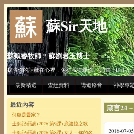
Skip to main content
蘇Sir天地
蘇穎睿牧師 * 蘇劉君玉博士
我將你的話藏在心裡，免得我得罪你。(詩篇 119:11)
最新精選
查經資料
講道錄音
神學專
最近內容
箴言24－
何處是吾家？
士師記硏讀 (2026 第9課) 底波拉之歌
2016-07-05
士師記硏讀 (2026 第8課) 女人，你的名