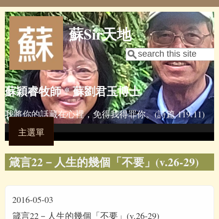
Skip to main content
蘇Sir天地
Search
Search form
蘇穎睿牧師 * 蘇劉君玉博士
我將你的話藏在心裡，免得我得罪你。(詩篇 119:11)
主選單
箴言22－人生的幾個「不要」(v.26-29)
2016-05-03
箴言22－人生的幾個「不要」(v.26-29)