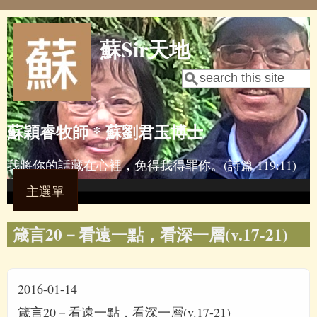
Skip to main content
蘇Sir天地
Search
Search form
蘇穎睿牧師 * 蘇劉君玉博士
我將你的話藏在心裡，免得我得罪你。(詩篇 119:11)
主選單
箴言20－看遠一點，看深一層(v.17-21)
2016-01-14
箴言20－看遠一點，看深一層(v.17-21)