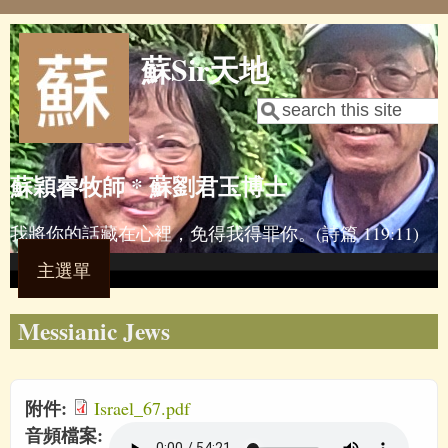
Skip to main content
蘇Sir天地
Search
Search form
蘇穎睿牧師 * 蘇劉君玉博士
我將你的話藏在心裡，免得我得罪你。(詩篇 119:11)
主選單
Messianic Jews
附件:
Israel_67.pdf
音頻檔案: