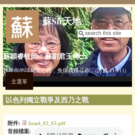
Skip to main content
蘇Sir天地
Search
Search form
蘇穎睿牧師 * 蘇劉君玉博士
我將你的話藏在心裡，免得我得罪你。(詩篇 119:11)
主選單
以色列獨立戰爭及西乃之戰
附件:
Israel_62_63.pdf
音頻檔案: