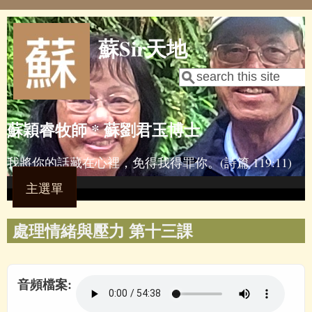
Skip to main content
蘇Sir天地
Search
Search form
蘇穎睿牧師 * 蘇劉君玉博士
我將你的話藏在心裡，免得我得罪你。(詩篇 119:11)
主選單
處理情緒與壓力 第十三課
音頻檔案: