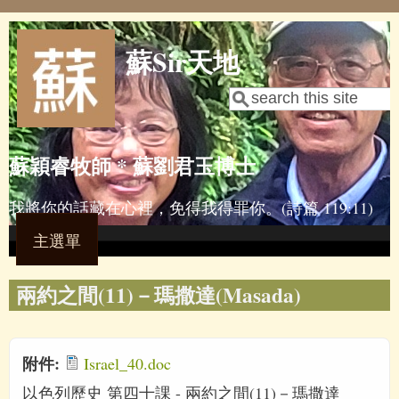
Skip to main content
蘇Sir天地
Search
Search form
蘇穎睿牧師 * 蘇劉君玉博士
我將你的話藏在心裡，免得我得罪你。(詩篇 119:11)
主選單
兩約之間(11)－瑪撒達(Masada)
附件:
Israel_40.doc
以色列歷史 第四十課 - 兩約之間(11)－瑪撒達