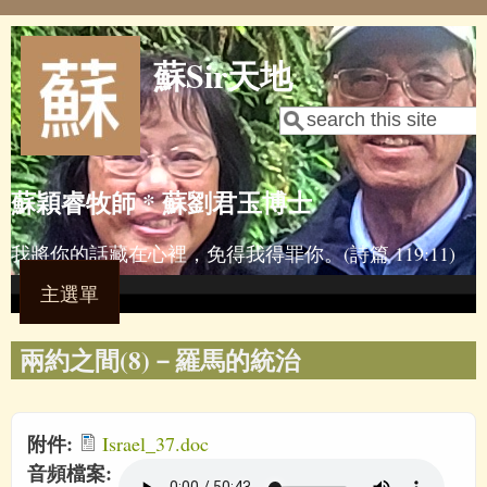
Skip to main content
蘇Sir天地
Search
Search form
蘇穎睿牧師 * 蘇劉君玉博士
我將你的話藏在心裡，免得我得罪你。(詩篇 119:11)
主選單
兩約之間(8)－羅馬的統治
附件:
Israel_37.doc
音頻檔案: