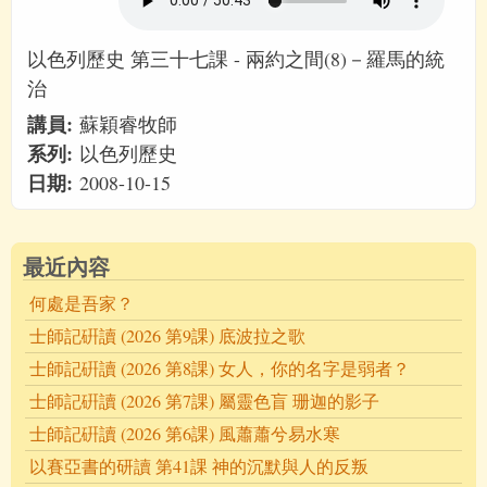
以色列歷史 第三十七課 - 兩約之間(8)－羅馬的統
治
講員:
蘇穎睿牧師
系列:
以色列歷史
日期:
2008-10-15
最近內容
何處是吾家？
士師記硏讀 (2026 第9課) 底波拉之歌
士師記硏讀 (2026 第8課) 女人，你的名字是弱者？
士師記硏讀 (2026 第7課) 屬靈色盲 珊迦的影子
士師記硏讀 (2026 第6課) 風蕭蕭兮易水寒
以賽亞書的研讀 第41課 神的沉默與人的反叛