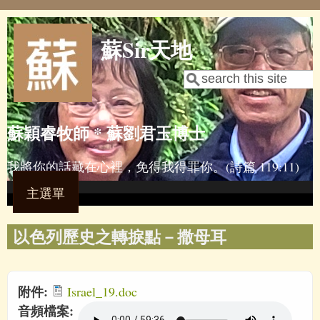
Skip to main content
蘇Sir天地
Search
Search form
蘇穎睿牧師 * 蘇劉君玉博士
我將你的話藏在心裡，免得我得罪你。(詩篇 119:11)
主選單
以色列歷史之轉捩點－撒母耳
附件:
Israel_19.doc
音頻檔案: