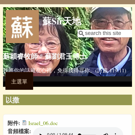
Skip to main content
蘇Sir天地
Search
Search form
蘇穎睿牧師 * 蘇劉君玉博士
我將你的話藏在心裡，免得我得罪你。(詩篇 119:11)
主選單
以撒
附件:
Israel_06.doc
音頻檔案: